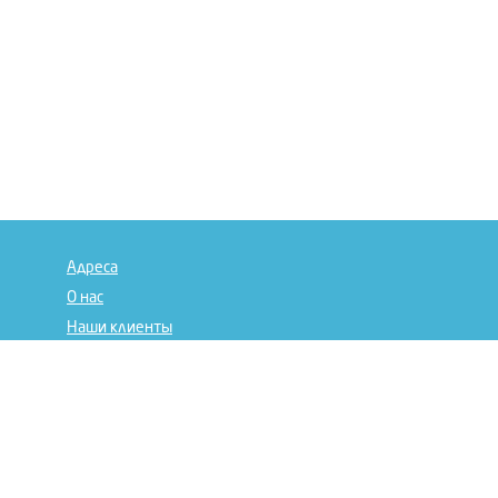
Адреса
О нас
Наши клиенты
Отзывы
Сертификаты
Дилерам
Статьи
Лица компании