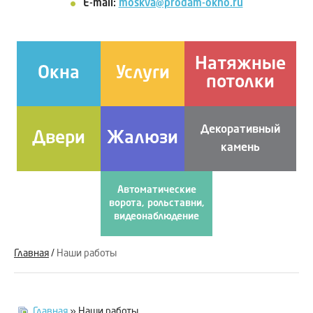
E-mail:
moskva@prodam-okno.ru
Натяжные
Окна
Услуги
потолки
Декоративный
Двери
Жалюзи
камень
Автоматические
ворота, рольставни,
видеонаблюдение
Главная
/
Наши работы
Главная
» Наши работы